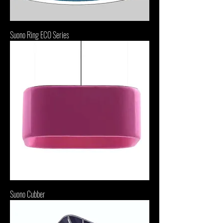
Suono Ring ECO Series
Suono Cubber