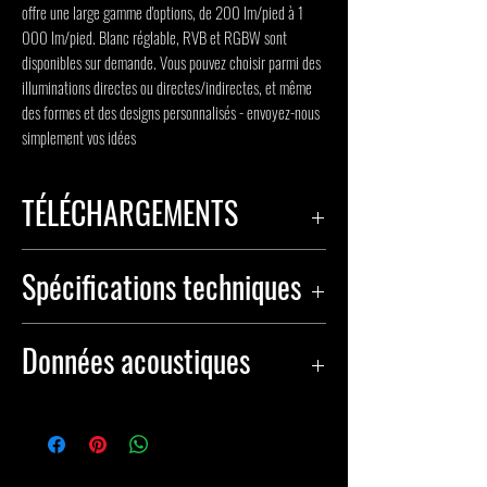
offre une large gamme d'options, de 200 lm/pied à 1
000 lm/pied. Blanc réglable, RVB et RGBW sont
disponibles sur demande. Vous pouvez choisir parmi des
illuminations directes ou directes/indirectes, et même
des formes et des designs personnalisés - envoyez-nous
simplement vos idées
TÉLÉCHARGEMENTS
FICHE TECHNIQUE
Spécifications techniques
FICHIER IES
Saisir
Pilote intégré 120V-277V
Données acoustiques
Température
Blanc réglable 2 700 K, 3
de couleur
000 K, 3 500 K, 4 000 K
DONNÉES ACOUSTIQUES
Diamètre
2 pieds, 3 pieds, 5 pieds, 6
Composition : 100 % fibres de polyester
standard
pieds, personnalisé
thermoliées, 60 % de contenu post