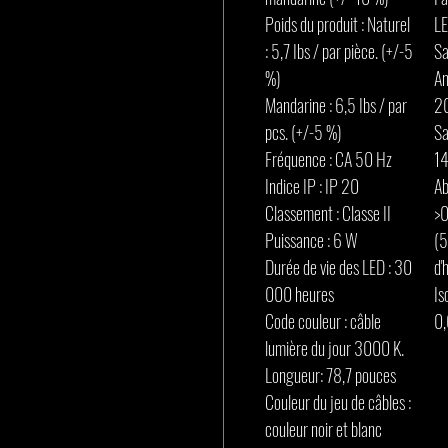
Poids du produit : Naturel
LE
: 5,7 Ibs / par pièce. (+/-5
Sa
%)
An
Mandarine : 6,5 Ibs / par
2
pcs. (+/-5 %)
Sa
Fréquence : CA 50 Hz
1
Indice IP : IP 20
Ab
Classement : Classe II
>0
Puissance : 6 W
(5
Durée de vie des LED : 30
d'
000 heures
Is
Code couleur : câble
0
lumière du jour 3000 K.
Longueur: 78,7 pouces
Couleur du jeu de câbles :
couleur noir et blanc