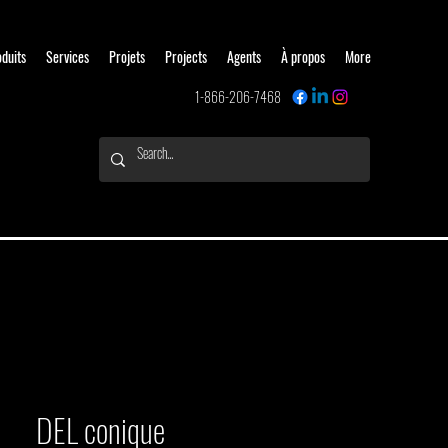
oduits
Services
Projets
Projects
Agents
À propos
More
1-866-206-7468
DEL conique