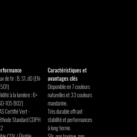
erformance
Caractéristiques et
ux de tir : B, S1, d0 (EN-
avantages clés
3501)
Disponible en 7 couleurs
lidité à la lumière : 6+
naturelles et 33 couleurs
SO-105 B02)
mandarine.
S Certifié Vert -
Très durable offrant
thode Standard CDPH
stabilité et performances
.2
à long terme.
ible COV / Éligible
Sûr, non toxique, non