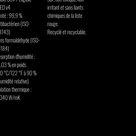
ED v4
irritant et sans liants
nté : 99,9 %
chimiques de la liste
tibactérien (ISO-
rouge.
0743)
Recyclé et recyclable.
ns formaldéhyde (ISO-
4184)
sorption d'humidité :
,03 % en poids
0 °C/122 °F à 90 %
humidité relative)
olation thermique :
,040 W/mK