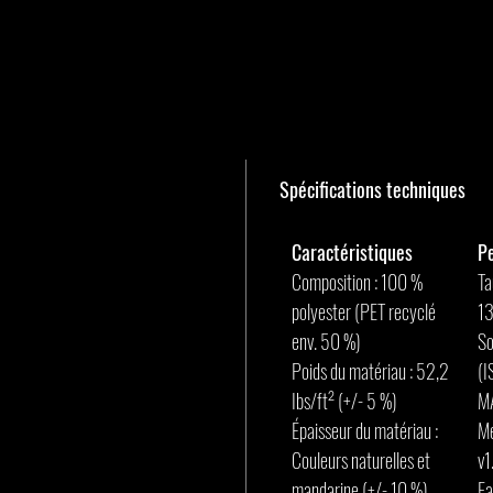
Spécifications techniques
Caractéristiques
P
Composition : 100 %
Ta
polyester (PET recyclé
1
env. 50 %)
So
Poids du matériau : 52,2
(I
Ibs/ft² (+/- 5 %)
MA
Épaisseur du matériau :
Mé
Couleurs naturelles et
v1
mandarine (+/- 10 %)
Fa