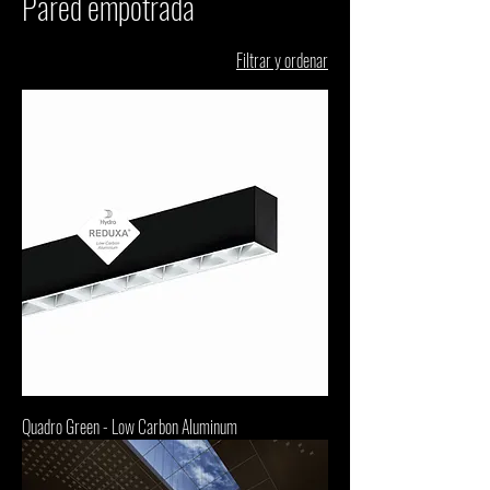
Pared empotrada
Filtrar y ordenar
Quadro Green - Low Carbon Aluminum