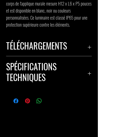
corps de l'applique murale mesure H12 x L6 x P5 pouces 
et est disponible en blanc, noir ou couleurs 
personnalisées. Ce luminaire est classé IP65 pour une 
protection supérieure contre les éléments.
TÉLÉCHARGEMENTS
FICHE TECHNIQUE
SPÉCIFICATIONS
TECHNIQUES
ENTRÉE : 120 V
OPTIONS CCT : 2700K, 3000K, 3500K,
4000K
SORTIE : 15 W à 1 200 lm
IRC : +80
PROTECTION : IP65