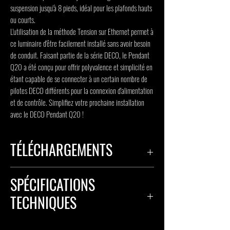
suspension jusqu'à 8 pieds, idéal pour les plafonds hauts
ou courts.
L'utilisation de la méthode Tension sur Ethernet permet à
ce luminaire d'être facilement installé sans avoir besoin
de conduit. Faisant partie de la série DECO, le Pendant
Q20 a été conçu pour offrir polyvalence et simplicité en
étant capable de se connecter à un certain nombre de
pilotes DECO différents pour la connexion d'alimentation
et de contrôle. Simplifiez votre prochaine installation
avec le DECO Pendant Q20 !
TÉLÉCHARGEMENTS
FICHE TECHNIQUE
SPÉCIFICATIONS
FICHIER IES
TECHNIQUES
INSTRUCTIONS D'INSTALLATION