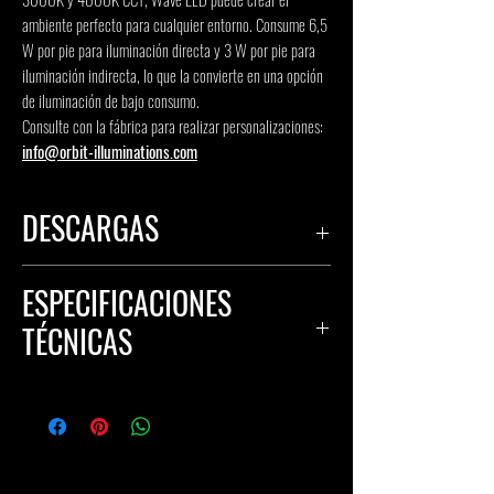
ambiente perfecto para cualquier entorno. Consume 6,5
W por pie para iluminación directa y 3 W por pie para
iluminación indirecta, lo que la convierte en una opción
de iluminación de bajo consumo.
Consulte con la fábrica para realizar personalizaciones:
info@orbit-illuminations.com
DESCARGAS
HOJA DE ESPECIFICACIONES
ESPECIFICACIONES
IES ARCHIVO
DIRECTO
TÉCNICAS
EXPEDIENTE IES DIRECTO INDIRECTO
INSTRUCCIONES DE INSTALACIÓN
Material del cuerpo: Aluminio/Acero/PC
Voltaje de entrada (V): 120-277 V, fuente de
alimentación remota de 347 V
Temperatura de color (CCT): 3000K, 4000K,