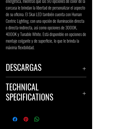
energética, mientras que las 90 opciones de color de la 
carcasa le brindan la libertad de personalizar el aspecto 
de su oficina. El Skai LED también cuenta con Human 
Centric Lighting, con una opción de iluminación directa 
o directa-indirecta, así como opciones de 3000K, 
4000K y Tunable White. Está disponible en opciones de 
montaje colgante y de superficie, lo que le brinda la 
máxima flexibilidad.
DESCARGAS
HOJA DE ESPECIFICACIONES
TECHNICAL
ARCHIVOS IES
SPECIFICATIONS
INSTRUCCIONES DE INSTALACIÓN
Connection
120-277V
Lamp Type
LED