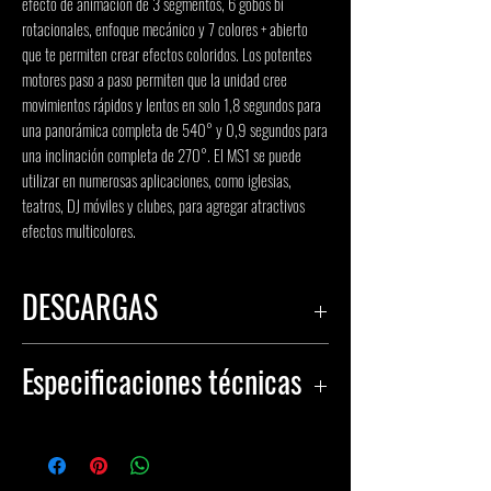
efecto de animación de 3 segmentos, 6 gobos bi
rotacionales, enfoque mecánico y 7 colores + abierto
que te permiten crear efectos coloridos. Los potentes
motores paso a paso permiten que la unidad cree
movimientos rápidos y lentos en solo 1,8 segundos para
una panorámica completa de 540° y 0,9 segundos para
una inclinación completa de 270°. El MS1 se puede
utilizar en numerosas aplicaciones, como iglesias,
teatros, DJ móviles y clubes, para agregar atractivos
efectos multicolores.
DESCARGAS
HOJA DE ESPECIFICACIONES
Especificaciones técnicas
INSTRUCCIONES DE INSTALACIÓN
IDENTIFICACIÓN
1210
DEL ARTÍCULO: