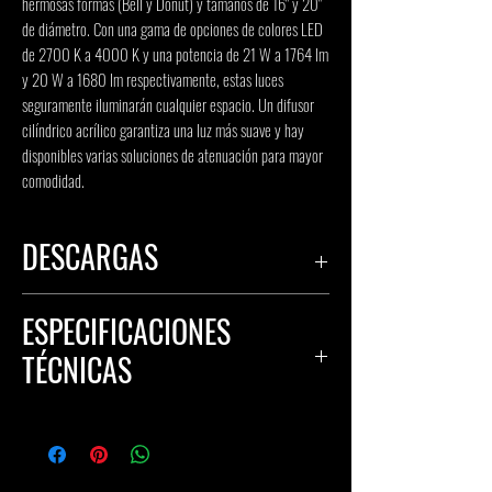
hermosas formas (Bell y Donut) y tamaños de 16" y 20" 
de diámetro. Con una gama de opciones de colores LED 
de 2700 K a 4000 K y una potencia de 21 W a 1764 lm 
y 20 W a 1680 lm respectivamente, estas luces 
seguramente iluminarán cualquier espacio. Un difusor 
cilíndrico acrílico garantiza una luz más suave y hay 
disponibles varias soluciones de atenuación para mayor 
comodidad.
DESCARGAS
HOJA DE ESPECIFICACIONES
ESPECIFICACIONES
ARCHIVO IES - previa solicitud
TÉCNICAS
Entrada: 120-277V
Variante: forma de campana (A) y
forma de donut (B)