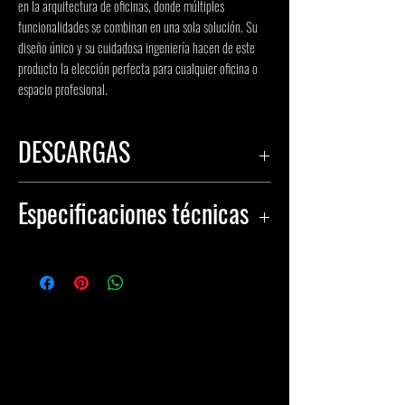
en la arquitectura de oficinas, donde múltiples 
funcionalidades se combinan en una sola solución. Su 
diseño único y su cuidadosa ingeniería hacen de este 
producto la elección perfecta para cualquier oficina o 
espacio profesional.
DESCARGAS
HOJA DE ESPECIFICACIONES
Especificaciones técnicas
ARCHIVOS IES
ARCHIVOS DE DISEÑO
tamaño de
eficacia luminosa
luminaria
74 lm/W
M Ø 32"×14"
control electrico
Largo Ø 9"×17"
ENCENDIDO APAGADO
XL Ø 47"×18"
DIMM DALI
potencia del
0-10V